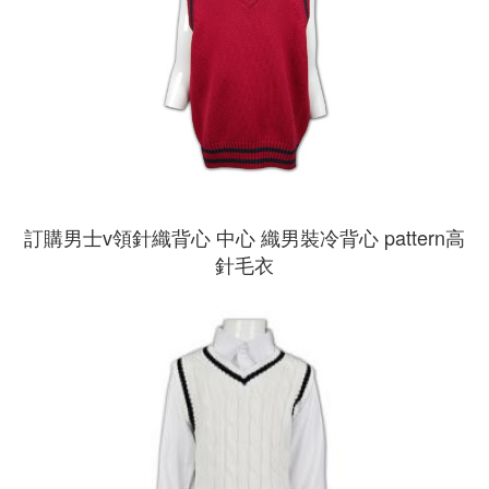
訂購男士v領針織背心 中心 織男裝冷背心 pattern高
針毛衣