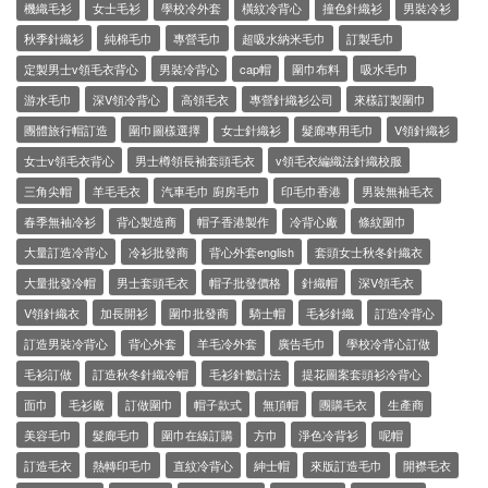
機織毛衫
女士毛衫
學校冷外套
橫紋冷背心
撞色針織衫
男裝冷衫
秋季針織衫
純棉毛巾
專營毛巾
超吸水納米毛巾
訂製毛巾
定製男士v領毛衣背心
男裝冷背心
cap帽
圍巾布料
吸水毛巾
游水毛巾
深V領冷背心
高領毛衣
專營針織衫公司
來樣訂製圍巾
團體旅行帽訂造
圍巾圖樣選擇
女士針織衫
髮廊專用毛巾
V領針織衫
女士v領毛衣背心
男士樽領長袖套頭毛衣
v領毛衣編織法針織校服
三角尖帽
羊毛毛衣
汽車毛巾 廚房毛巾
印毛巾香港
男裝無袖毛衣
春季無袖冷衫
背心製造商
帽子香港製作
冷背心廠
條紋圍巾
大量訂造冷背心
冷衫批發商
背心外套english
套頭女士秋冬針織衣
大量批發冷帽
男士套頭毛衣
帽子批發價格
針織帽
深V領毛衣
V領針織衣
加長開衫
圍巾批發商
騎士帽
毛衫針織
訂造冷背心
訂造男裝冷背心
背心外套
羊毛冷外套
廣告毛巾
學校冷背心訂做
毛衫訂做
訂造秋冬針織冷帽
毛衫針數計法
提花圖案套頭衫冷背心
面巾
毛衫廠
訂做圍巾
帽子款式
無頂帽
團購毛衣
生產商
美容毛巾
髮廊毛巾
圍巾在線訂購
方巾
淨色冷背衫
呢帽
訂造毛衣
熱轉印毛巾
直紋冷背心
紳士帽
來版訂造毛巾
開襟毛衣