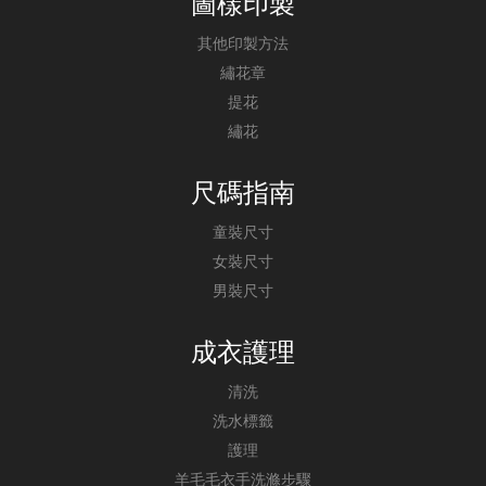
圖樣印製
其他印製方法
繡花章
提花
繡花
尺碼指南
童裝尺寸
女裝尺寸
男裝尺寸
成衣護理
清洗
洗水標籤
護理
羊毛毛衣手洗滌步驟