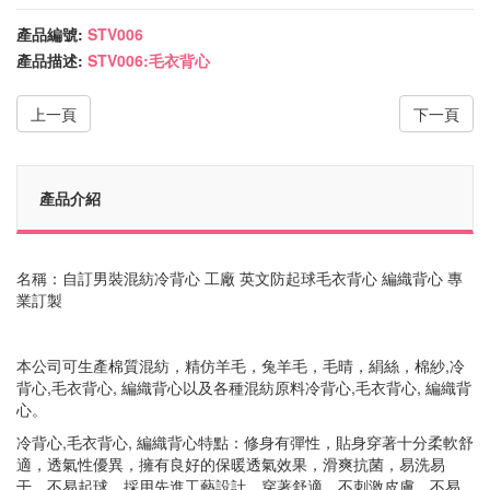
產品編號:
STV006
產品描述:
STV006:毛衣背心
上一頁
下一頁
產品介紹
名稱：自訂男裝混紡冷背心 工廠 英文防起球毛衣背心 編織背心 專
業訂製
本公司可生產棉質混紡，精仿羊毛，兔羊毛，毛晴，絹絲，棉紗,冷
背心,毛衣背心, 編織背心以及各種混紡原料冷背心,毛衣背心, 編織背
心。
冷背心,毛衣背心, 編織背心特點：修身有彈性，貼身穿著十分柔軟舒
適，透氣性優異，擁有良好的保暖透氣效果，滑爽抗菌，易洗易
干，不易起球。採用先進工藝設計，穿著舒適，不刺激皮膚，不易