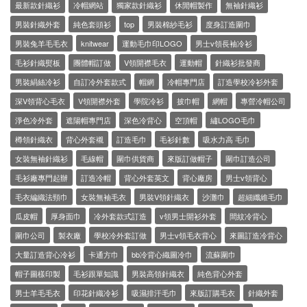
最新款針織衫
冷帽網站
獨家款針織衫
休閒帽製作
無袖針織衫
男裝針織外套
純色套頭衫
top
男裝棉紗毛衫
度身訂造圍巾
男裝兔羊毛毛衣
knitwear
運動毛巾印LOGO
男士v領長袖冷衫
毛衫針織熨板
團體帽訂做
V領開襟毛衣
運動帽
針織衫批發商
男裝絹絲冷衫
自訂冷外套款式
帽網
冷帽專門店
訂造學校冷衫外套
深V領背心毛衣
V領開襟外套
學院冷衫
披巾帽
網帽
專營冷帽公司
淨色冷外套
遮陽帽專門店
深色冷背心
空頂帽
繡LOGO毛巾
樽領針織衣
背心外套襯
訂造毛巾
毛衫針數
吸水力高 毛巾
女裝無袖針織衫
毛線帽
圍巾供貨商
來版訂做帽子
圍巾訂造公司
毛衫廠專門起辦
訂造冷帽
背心外套英文
背心廠房
男士v領背心
毛衣編織法頸巾
女裝無袖毛衣
男裝V領針織衣
沙灘巾
超細纖維毛巾
瓜皮帽
厚身面巾
冷外套款式訂造
v領男士開衫外套
間紋冷背心
圍巾公司
製衣廠
學校冷外套訂做
男士v領毛衣背心
來圖訂造冷背心
大量訂造背心冷衫
卡通方巾
bb冷背心織圖冷巾
流蘇圍巾
帽子圖樣印製
毛衫跟單知識
男裝高領針織衣
純色背心外套
男士羊毛毛衣
印花針織冷衫
吸濕排汗毛巾
來版訂購毛衣
針織外套