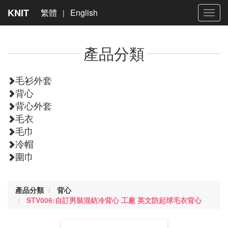
KNIT
繁體
English
|
Toggl
navig
產品分類
毛衫外套
背心
背心外套
毛衣
毛巾
冷帽
圍巾
產品分類
背心
STV006:自訂男裝混紡冷背心 工廠 英文防起球毛衣背心