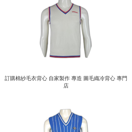
訂購棉紗毛衣背心 自家製作 專造 圖毛織冷背心 專門
店