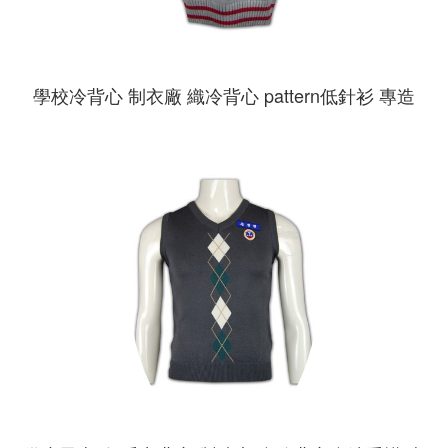
學校冷背心 制衣廠 織冷背心 pattern低針衫 專造