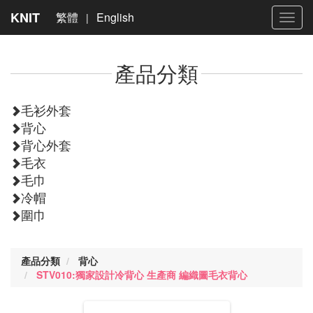
KNIT
繁體
English
|
Toggl
navig
產品分類
毛衫外套
背心
背心外套
毛衣
毛巾
冷帽
圍巾
產品分類
背心
STV010:獨家設計冷背心 生產商 編織圖毛衣背心