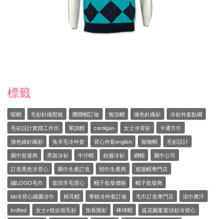
標籤
呢帽
毛衫針織熨板
團體帽訂做
無頂帽
撞色針織衫
冷衫外套點襯
毛衫設計實踐工作坊
軍訓帽
cardigan
女士冷背衫
卡通方巾
撞色線針織衫
兔羊毛冷外套
背心外套english
寵物帽
毛衫設計
圍巾批發商
男裝冷衫
牛仔帽
校服冷衫
網帽
圍巾公司
訂造黑色冷背心
圍巾生產訂造
頸巾生產商
遮陽帽專門店
繡LOGO毛巾
套頭羊毛背心
帽子批發價格
帽子批發商
bb冷背心織圖冷巾
棉耳帽
學校冷外套訂做
毛巾訂造專門店
浴巾擦汗
knitted
女士v領尖領毛衫
加長開衫
棒球帽
提花圖案套頭衫冷背心