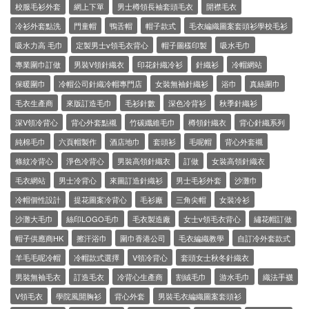
校服毛衫外套
網上下單
男士樽領長袖套頭毛衣
開襟毛衣
冷衫外套點洗
門童帽
鴨舌帽
帽子款式
毛衣編織圖案套頭衫學校毛衫
吸水力高 毛巾
定製男士v領毛衣背心
帽子圖樣印製
吸水毛巾
專業圍巾訂做
男裝V領針織衣
印花針織冷衫
針織衫
冷帽網站
保暖圍巾
冷帽公司針織冷帽專門店
女裝無袖針織衫
浴巾
真絲圍巾
毛衣生產商
來版訂造毛巾
毛衫針數
深色冷背衫
秋季針織衫
深V領冷背心
背心外套點襯
竹碳纖維毛巾
樽領針織衣
背心針織系列
純棉毛巾
六頁帽製作
酒店地巾
套頭衫
毛呢帽
背心外套襯
條紋冷背心
淨色冷背心
男裝高領針織衣
訂做
女裝高領針織衣
毛衣網站
男士冷背心
來圖訂造針織衫
男士毛衫外套
沙灘巾
冷帽個性設計
提花圖案冷背心
毛衫廠
三角尖帽
女裝冷衫
沙灘大毛巾
絲印LOGO毛巾
毛衣製造廠
女士v領毛衣背心
繡花帽訂做
帽子供應商HK
擦汗浴巾
圍巾香港公司
毛衣編織教學
自訂冷外套款式
羊毛毛呢冷帽
冷帽款式選擇
V領冷背心
套頭女士秋冬針織衣
男裝無袖毛衣
訂造毛衣
冷背心生產商
割絨毛巾
游水毛巾
織法手襪
V領毛衣
學院風開胸衫
背心外套
男裝毛衣編織圖案套頭衫