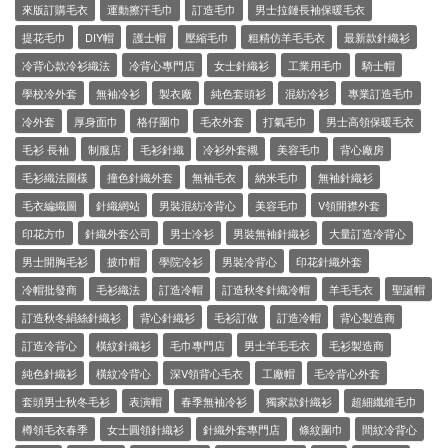
來版訂購毛衣
運動擦汗毛巾
訂造毛巾
男士拉鏈長袖保暖毛衣
提花毛巾
DIY帽
護士帽
壓縮毛巾
粗精仿羊毛毛衣
最新款針織衫
冷背心款冷衫織法
冷背心專門店
女士針織衫
工業用毛巾
騎士帽
學校冷外套
無袖冷衫
製衣廠
純色套頭衫
混紡冷衫
專業訂造毛巾
冷外套
厚身面巾
格仔圍巾
毛衣外套
打氣毛巾
男士高領保暖毛衣
毛衫 長袖
制服店
毛衫針織
冷衫外套襯
美容毛巾
背心廠房
毛衫織法圖樣
撞色針織外套
無袖毛衣
納米毛巾
無袖針織衫
毛衣編織圖
針織網站
男裝混紡冷背心
美容毛巾
V領開襟外套
印花方巾
針織外套公司
男士冷衫
男裝無袖針織衫
大量訂造冷背心
男士開胸毛衫
披巾帽
學院冷衫
男裝冷背心
印花針織外套
冷帽批發商
毛衫織法
訂造冷帽
訂造秋冬針織冷帽
羊毛毛衣
聖誕帽
訂造秋冬絹絲針織衫
背心針織衫
毛衫訂做
訂造冷帽
背心製造商
訂造冷背心
橫紋針織衫
毛巾專門店
男士羊毛毛衣
毛衫製造商
純色針織衫
橫紋冷背心
深V領背心毛衣
工廠帽
毛冷背心外套
套頭男士秋冬毛衫
表演帽
春季無袖冷衫
獨家款針織衫
超細纖維毛巾
樽領毛衣春季
女士圓領針織衫
針織外套專門店
條紋圍巾
間紋冷背心