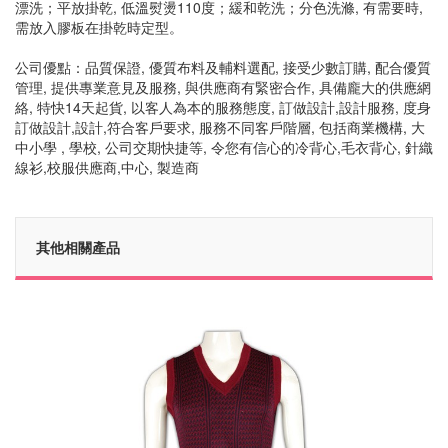
漂洗；平放掛乾, 低溫熨燙110度；緩和乾洗；分色洗滌, 有需要時,
需放入膠板在掛乾時定型。
公司優點：品質保證, 優質布料及輔料選配, 接受少數訂購, 配合優質
管理, 提供專業意見及服務, 與供應商有緊密合作, 具備龐大的供應網
絡, 特快14天起貨, 以客人為本的服務態度, 訂做設計,設計服務, 度身
訂做設計,設計,符合客戶要求, 服務不同客戶階層, 包括商業機構, 大
中小學 , 學校, 公司交期快捷等, 令您有信心的冷背心,毛衣背心, 針織
線衫,校服供應商,中心, 製造商
其他相關產品