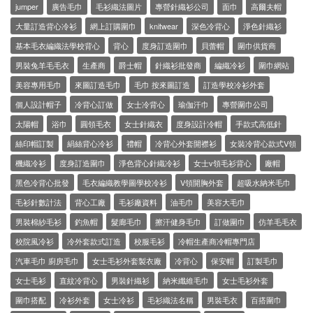
jumper
廣告毛巾
毛衫織法圖片
專營針織衫公司
面巾
高爾夫帽
大量訂造背心冷衫
網上訂購圍巾
knitwear
深色冷背心
淨色針織衫
基本毛衣編織法學校背心
背心
度身訂造圍巾
貝蕾帽
圍巾供貨商
男裝兔羊毛毛衣
生產商
爵士帽
針織衫批發商
編織冷衫
圍巾網站
美容專用毛巾
來圖訂造毛巾
毛巾 按來圖訂造
訂造學校冷衫外套
個人設計帽子
冷背心訂做
女士冷背心
瑜伽汗巾
專營圍巾公司
太陽帽
浴巾
圓領毛衣
女士針織衣
度身設計冷帽
手款式高低針
絲印帽訂製
絹絲背心冷衫
禮帽
冷背心外套開襟衫
女裝冷背心款式V領
機織冷衫
度身訂造圍巾
淨色背心針織冷衫
女士v領毛衫背心
廠帽
黑色冷背心批發
毛衣編織教學圖學校冷衫
V領開胸外套
超吸水納米毛巾
毛衫針數計法
背心工廠
毛衫廠資料
油毛巾
美容大毛巾
男裝棉紗毛衫
釣魚帽
髮廊毛巾
擦汗健身毛巾
訂做圍巾
仿羊毛毛衣
校院風冷衫
冷外套款式訂造
校服毛衫
冷帽生產商冷帽專門店
汽車毛巾 廚房毛巾
女士毛衫外套製衣廠
冷背心
保安帽
訂製毛巾
女士毛衫
直紋冷背心
男裝針織衫
納米纖維毛巾
女士毛衫外套
圍巾搭配
冷衫外套
女士冷衫
毛衫織法名稱
男裝毛衣
百搭圍巾