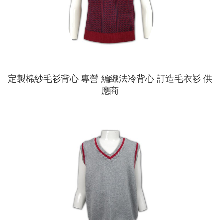
定製棉紗毛衫背心 專營 編織法冷背心 訂造毛衣衫 供
應商