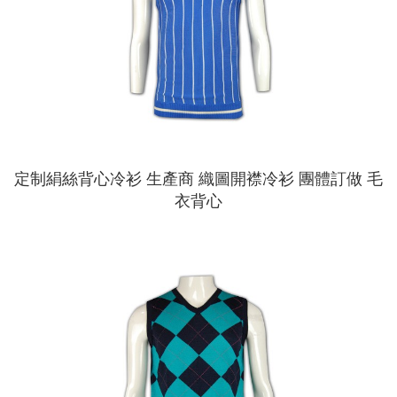
定制絹絲背心冷衫 生產商 織圖開襟冷衫 團體訂做 毛
衣背心