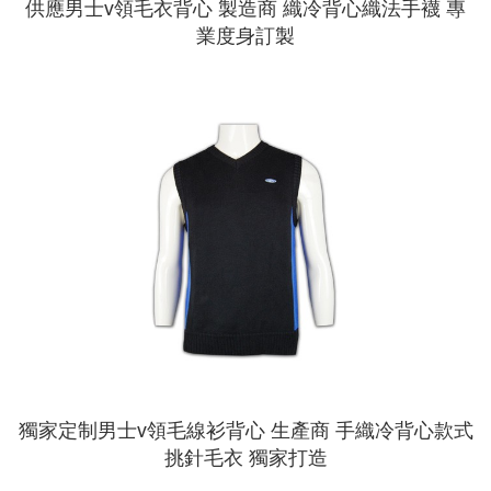
供應男士v領毛衣背心 製造商 織冷背心織法手襪 專
業度身訂製
獨家定制男士v領毛線衫背心 生產商 手織冷背心款式
挑針毛衣 獨家打造