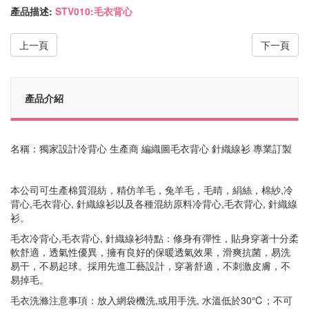
產品描述:
STV010:毛衣背心
上一頁
下一頁
產品介紹
名稱：獨家設計冷背心 生產商 編織圖毛衣背心 針織線衫 專業訂製
本公司可生產棉質混紡，精仿羊毛，兔羊毛，毛晴，絹絲，棉紗,冷
背心,毛衣背心, 針織線衫以及各種混紡原料冷背心,毛衣背心, 針織線
衫。
毛衣冷背心,毛衣背心, 針織線衫特點：修身有彈性，貼身穿著十分柔
軟舒適，透氣性優異，擁有良好的保暖透氣效果，滑爽抗菌，易洗
易干，不易起球。採用先進工藝設計，穿著舒適，不刺激皮膚，不
易掉毛。
毛衣洗滌注意事項：放入網袋機洗,或用手洗, 水溫低於30℃；不可