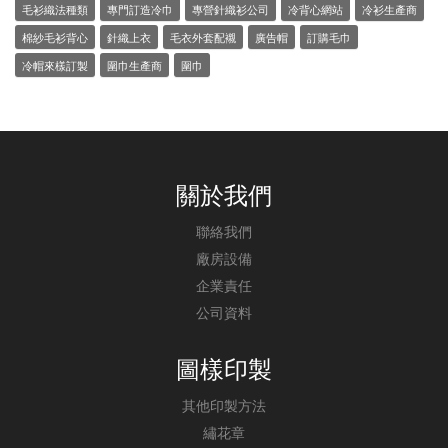
毛衫織法種類
專門訂造冷巾
專營針織衫公司
冷背心網站
冷衫生產商
棉紗毛衫背心
針織上衣
毛衣外套配襯
廣告帽
訂購毛巾
冷帽來樣訂製
圍巾生產商
圍巾
關於我們
聯絡我們
廠房設備
企業責任
公司資料
圖樣印製
其他印製方法
繡花章