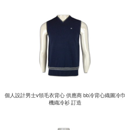
個人設計男士v領毛衣背心 供應商 bb冷背心織圖冷巾
機織冷衫 訂造