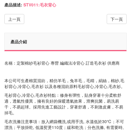
產品描述:
STV011:毛衣背心
上一頁
下一頁
產品介紹
名稱：定製棉紗毛衫背心 專營 編織法冷背心 訂造毛衣衫 供應商
本公司可生產棉質混紡，精仿羊毛，兔羊毛，毛晴，絹絲，棉紗,毛
衫背心,冷背心,毛衣衫 以及各種混紡原料毛衫背心,冷背心,毛衣衫。
毛衫背心,冷背心,毛衣衫特點：修身有彈性，貼身穿著十分柔軟舒
適，透氣性優異，擁有良好的保暖透氣效果，滑爽抗菌，易洗易
干，不易起球。採用先進工藝設計，穿著舒適，不刺激皮膚，不易
掉毛。
毛衣洗滌注意事項：放入網袋機洗,或用手洗, 水溫低於30℃；不可
漂洗；平放掛乾, 低溫熨燙110度；緩和乾洗；分色洗滌, 有需要時,