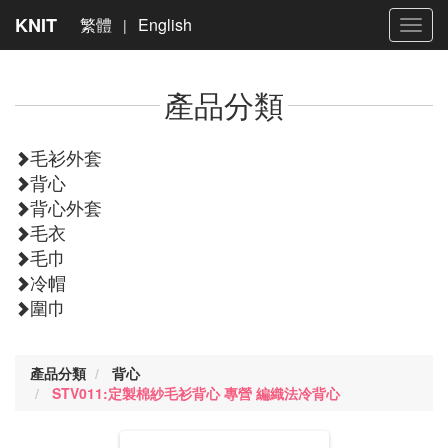
KNIT
繁體
English
|
Toggl
navig
產品分類
毛衫外套
背心
背心外套
毛衣
毛巾
冷帽
圍巾
產品分類
背心
STV011:定製棉紗毛衫背心 專營 編織法冷背心