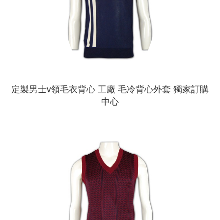
定製男士v領毛衣背心 工廠 毛冷背心外套 獨家訂購
中心