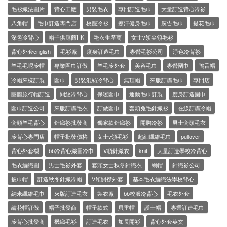
毛衫織法圖片
背心工廠
男裝毛衣
專門訂造毛巾
大量訂造背心冷衫
八角帽
毛巾訂造專門店
校服冷衫
擦汗健身毛巾
廣告毛巾
提花毛巾
深色冷背心
帽子供應商HK
毛衣生產商
女士v領尖領毛衫
背心外套english
毛衫廠
度身訂造毛巾
專營毛衫公司
淨色冷背衫
羊毛毛呢冷帽
專業圍巾訂做
羊毛冷外套
美容毛巾
專營圍巾
鴨舌帽
冷帽來樣訂製
圍巾
男裝混紡冷背心
無頂帽
來版訂購毛巾
專門店
團體旅行帽訂造
間紋冷背心
保暖圍巾
運動毛巾訂製
度身訂造圍巾
圍巾訂造公司
來版訂購毛衣
訂做圍巾
套頭兔毛針織衫
在線訂購冷帽
套頭羊毛背心
針織衫批發商
獨家款針織衫
開胸冷衫
男士套頭毛衣
冷背心專門店
帽子批發價格
女士v領毛衫
超細纖維毛巾
pullover
背心外套襯
bb冷背心織圖冷巾
V領針織衣
knit
大量訂造學校冷背心
毛衣編織圖
男士毛衫外套
套頭女士秋冬針織衣
網帽
針織衫公司
披巾帽
訂造秋冬針織冷帽
V領開襟外套
基本毛衣編織法學校背心
納米纖維毛巾
來版訂造毛衣
製衣廠
bb校服冷背心
毛衣外套
繡花帽訂做
帽子批發商
帽子款式
貝雷帽
護士帽
專業訂造毛巾
冷背心批發商
機織毛衫
訂造毛衣
加長開衫
背心外套英文