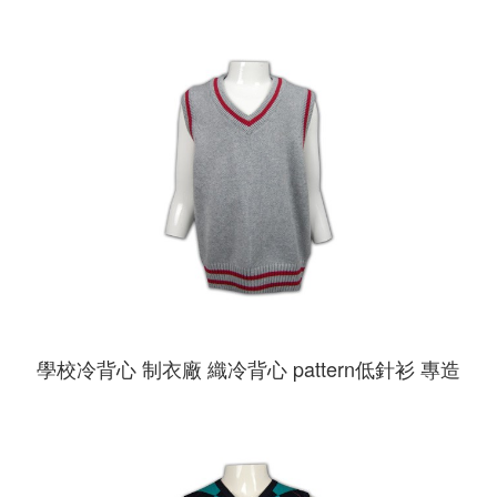
學校冷背心 制衣廠 織冷背心 pattern低針衫 專造