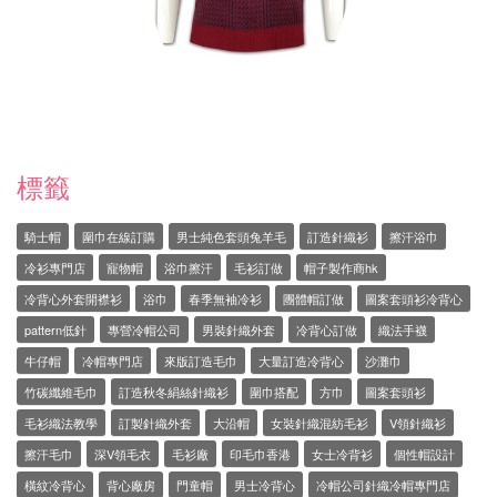
標籤
騎士帽
圍巾在線訂購
男士純色套頭兔羊毛
訂造針織衫
擦汗浴巾
冷衫專門店
寵物帽
浴巾擦汗
毛衫訂做
帽子製作商hk
冷背心外套開襟衫
浴巾
春季無袖冷衫
團體帽訂做
圖案套頭衫冷背心
pattern低針
專營冷帽公司
男裝針織外套
冷背心訂做
織法手襪
牛仔帽
冷帽專門店
來版訂造毛巾
大量訂造冷背心
沙灘巾
竹碳纖維毛巾
訂造秋冬絹絲針織衫
圍巾搭配
方巾
圖案套頭衫
毛衫織法教學
訂製針織外套
大沿帽
女裝針織混紡毛衫
V領針織衫
擦汗毛巾
深V領毛衣
毛衫廠
印毛巾香港
女士冷背衫
個性帽設計
橫紋冷背心
背心廠房
門童帽
男士冷背心
冷帽公司針織冷帽專門店