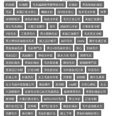
釣魚帽
針織帽
毛衣編織教學圖學校冷衫
針織衫
男裝無袖針織衫
毛衫
來圖訂造冷背心
機織冷衫
深V領冷背心
兔羊毛冷外套
秋季
休閒帽製作
撞色針織衫
純色冷外套
毛巾訂造公司
來版訂造圍巾
背心毛衣網站
大量訂造圍巾
面巾
絹絲背心冷衫
大量批發冷帽
V領毛衣
工業用毛巾
男士開胸毛衫
來版訂做帽子
毛衣英文冷帽
男士樽領長袖套頭毛衣
個人設計帽子
絲印毛巾
vests
圍巾生產訂造
男裝無袖毛衣
毛衫專門店
男士v領毛線衣背心
背心
割絨毛巾
毛衫設計
真絲圍巾
學校冷外套
吸水力高 毛巾
開襟毛衣
高領針織衣
男裝針織衫
毛衣製造廠
圓領毛衣
遮陽帽專門店
度身設計冷帽
訂造冷帽
淨色套頭衫
冷外套款式訂造
印花毛巾
針織上衣
針織系列
女士毛線衣外套
貝蕾帽
廚師帽
圍巾生產商
女士毛線外套製服公司
條紋圍巾
表演帽
cap帽
冷背心網站
女士
六頁帽製作
女裝毛冷背心款式毛織用品
髮廊專用毛巾
專營針織衫公司
棒球帽
大量訂購冷背心
絲印LOGO毛巾
男士冷衫
訂造冷帽
圍巾款式訂造
貨車帽
專門訂造冷巾
條紋針織衫
毛巾超強吸水力
毛圈毛巾
格仔圍巾
毛衫針數計法
網上下單
男裝針織棉紗背心