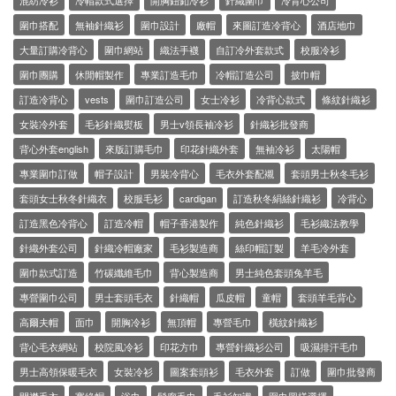
混紡冷衫
冷帽款式選擇
開胸鈕釦冷衫
針織圍巾
冷背心公司
圍巾搭配
無袖針織衫
圍巾設計
廠帽
來圖訂造冷背心
酒店地巾
大量訂購冷背心
圍巾網站
織法手襪
自訂冷外套款式
校服冷衫
圍巾團購
休閒帽製作
專業訂造毛巾
冷帽訂造公司
披巾帽
訂造冷背心
vests
圍巾訂造公司
女士冷衫
冷背心款式
條紋針織衫
女裝冷外套
毛衫針織熨板
男士v領長袖冷衫
針織衫批發商
背心外套english
來版訂購毛巾
印花針織外套
無袖冷衫
太陽帽
專業圍巾訂做
帽子設計
男裝冷背心
毛衣外套配襯
套頭男士秋冬毛衫
套頭女士秋冬針織衣
校服毛衫
cardigan
訂造秋冬絹絲針織衫
冷背心
訂造黑色冷背心
訂造冷帽
帽子香港製作
純色針織衫
毛衫織法教學
針織外套公司
針織冷帽廠家
毛衫製造商
絲印帽訂製
羊毛冷外套
圍巾款式訂造
竹碳纖維毛巾
背心製造商
男士純色套頭兔羊毛
專營圍巾公司
男士套頭毛衣
針織帽
瓜皮帽
童帽
套頭羊毛背心
高爾夫帽
面巾
開胸冷衫
無頂帽
專營毛巾
橫紋針織衫
背心毛衣網站
校院風冷衫
印花方巾
專營針織衫公司
吸濕排汗毛巾
男士高領保暖毛衣
女裝冷衫
圖案套頭衫
毛衣外套
訂做
圍巾批發商