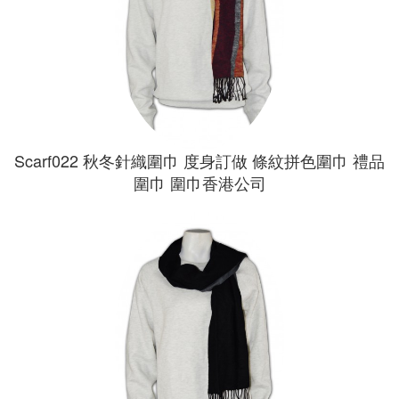
Scarf022 秋冬針織圍巾 度身訂做 條紋拼色圍巾 禮品
圍巾 圍巾香港公司