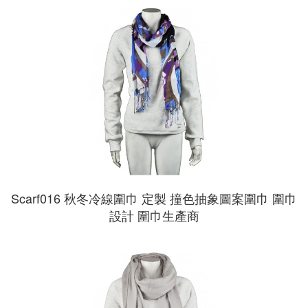
Scarf016 秋冬冷線圍巾 定製 撞色抽象圖案圍巾 圍巾
設計 圍巾生產商