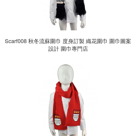
Scarf008 秋冬流蘇圍巾 度身訂製 織花圍巾 圍巾圖案
設計 圍巾專門店