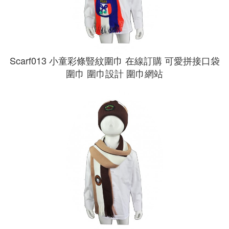
Scarf013 小童彩條豎紋圍巾 在線訂購 可愛拼接口袋
圍巾 圍巾設計 圍巾網站