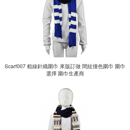
Scarf007 粗線針織圍巾 來版訂做 間紋撞色圍巾 圍巾
選擇 圍巾生產商