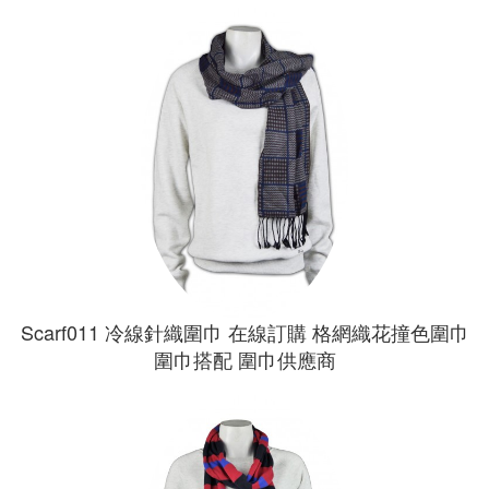
Scarf011 冷線針織圍巾 在線訂購 格網織花撞色圍巾
圍巾搭配 圍巾供應商