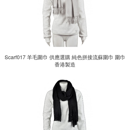
Scarf017 羊毛圍巾 供應選購 純色拼接流蘇圍巾 圍巾
香港製造