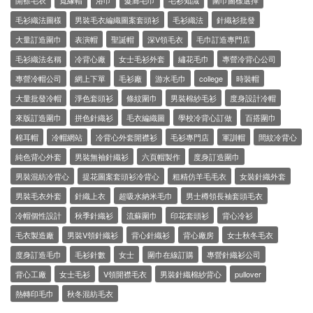
開襟毛衣
寬緣帽
浴巾
髮廊毛巾
毛衫知識
圍巾圖樣選擇
毛衫織法圖樣
男裝毛衣編織圖案套頭衫
毛衫織法
針織衫批發
大量訂造圍巾
表演帽
聖誕帽
深V領毛衣
毛巾訂造專門店
毛衫織法名稱
冷背心廠
女士毛衫外套
繡花毛巾
專營冷背心公司
專營冷帽公司
網上下單
毛衫廠
游水毛巾
college
時裝帽
大量批發冷帽
淨色套頭衫
條紋圍巾
男裝棉紗毛衫
度身設計冷帽
來版訂造圍巾
拼色針織衫
毛衣編織圖
學校冷背心訂做
百搭圍巾
棉耳帽
冷帽網站
冷背心外套開襟衫
毛衫專門店
軍訓帽
間紋冷背心
純色背心外套
男裝無袖針織衫
六頁帽製作
度身訂造圍巾
男裝混紡冷背心
提花圖案套頭衫冷背心
粗精仿羊毛毛衣
女裝針織外套
男裝毛衣外套
針織上衣
超吸水納米毛巾
男士樽領長袖套頭毛衣
冷帽個性設計
秋季針織衫
流蘇圍巾
印花套頭衫
背心冷衫
毛衣製造廠
男裝V領針織衫
背心針織衫
背心廠房
女士秋冬毛衣
度身訂造毛巾
毛衫針數
女士
圍巾在線訂購
專營針織衫公司
背心工廠
女士毛衫
V領開襟毛衣
男裝針織棉紗背心
pullover
熱轉印毛巾
秋冬混紡毛衣