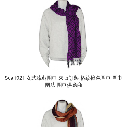
Scarf021 女式流蘇圍巾 來版訂製 格紋撞色圍巾 圍巾
圍法 圍巾供應商