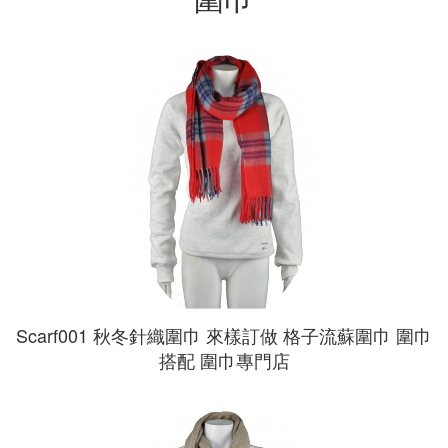
Scarf001 秋冬針織圍巾 來樣訂做 格子流蘇圍巾 圍巾
搭配 圍巾專門店