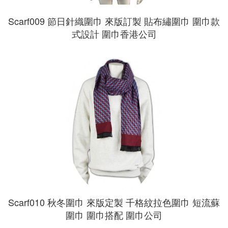
Scarf009 節日針織圍巾 來版訂製 貼布繡圍巾 圍巾款
式設計 圍巾香港公司
Scarf010 秋冬圍巾 來版定製 千格紋拉色圍巾 短流蘇
圍巾 圍巾搭配 圍巾公司