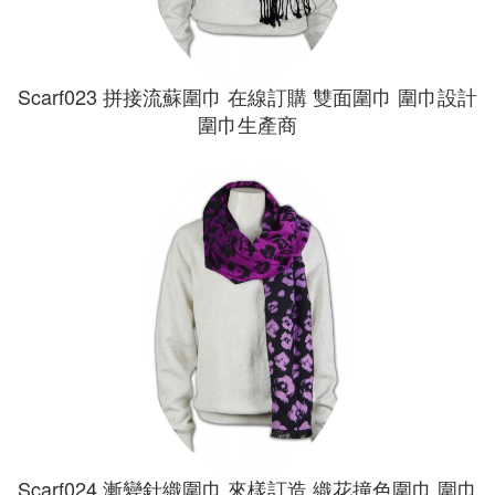
Scarf023 拼接流蘇圍巾 在線訂購 雙面圍巾 圍巾設計
圍巾生產商
Scarf024 漸變針織圍巾 來樣訂造 織花撞色圍巾 圍巾