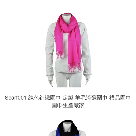
Scarf001 純色針織圍巾 定製 羊毛流蘇圍巾 禮品圍巾
圍巾生產廠家