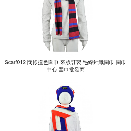
Scarf012 間條撞色圍巾 來版訂製 毛線針織圍巾 圍巾
中心 圍巾批發商