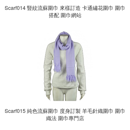
Scarf014 豎紋流蘇圍巾 來樣訂造 卡通繡花圍巾 圍巾
搭配 圍巾網站
Scarf015 純色流蘇圍巾 度身訂製 羊毛針織圍巾 圍巾
織法 圍巾專門店