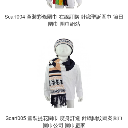
Scarf004 童裝彩條圍巾 在線訂購 針織聖誕圍巾 節日
圍巾 圍巾網站
Scarf005 童裝提花圍巾 度身訂造 針織間紋圖案圍巾
圍巾公司 圍巾廠家