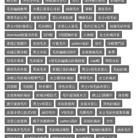
騎士帽
淨色冷外套
bb校服冷背心
背心
選擇圍巾顏色
針織外套
毛衣編織教學
大量訂造背心冷衫
純棉毛巾
軍帽
廣告毛巾
專營毛衫公司
美容毛巾
背心外套點襯
機織毛衫
女士v領毛衫
男士v領針織背心
毛衣網站
冷背心人造毛
毛巾訂造公司
校服毛衫外套
download校服冷外套
DIY帽
V領開胸外套
八角帽
女士針織外套
來樣訂製圍巾
高領毛衣
打氣毛巾
pattern低針
浴巾
冷帽專門店
在線訂購冷帽
男士冷衫
毛衣編織法頸巾
女裝無袖毛衣
春季
印毛巾香港
毛衣縮水
v領毛衣編織法針織校服
cap帽
學院冷衫
圓領毛衣外套
男裝毛衣
來圖訂造針織衫
男士v領毛衣背心
毛衫針織
冷帽公司針織冷帽專門店
女士圓領針織衫
專營毛巾
女士針織衣
貝雷帽
毛呢帽
秋冬圍巾
淨色冷背心
男士v領毛線衣背心
女裝無袖針織衫
針織冷帽款式
毛巾超強吸水力
網上訂購圍巾
保安帽
擦汗健身毛巾
男士v領背心
冷衫批發商
女裝冷背心
淨色針織衫
女裝冷背心款式V領
絲印毛巾
V領毛衣
毛圈毛巾
女士毛衫外套製衣廠
冷背心批發商
帽子供應商HK
pattern高針
高領針織衣
方巾
男裝兔羊毛毛衣
禮帽
毛衫織法種類
漁夫帽
無袖針織系列
納米毛巾