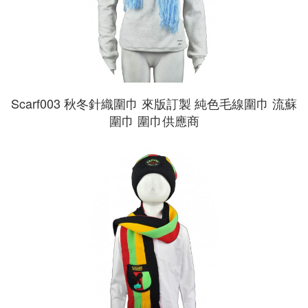
Scarf003 秋冬針織圍巾 來版訂製 純色毛線圍巾 流蘇
圍巾 圍巾供應商