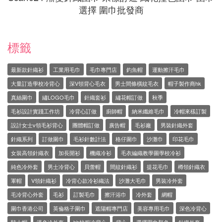
選擇 圍巾批發商
標籤
最新款針織衫
工業用毛巾
毛巾專門店
釣魚帽
運動擦汗毛巾
大量訂造學校冷背心
深V領背心毛衣
男士間條橫紋毛衣
帽子製作商hk
真絲圍巾
繡LOGO毛巾
針織套衫
繡花帽訂做
秋季
毛衫設計實踐工作坊
冷背心訂做
廚師帽
納米纖維毛巾
冷帽來樣訂製
設計女士v領毛衫背心
團體帽訂做
廣告帽
毛衫廠
男裝針織外套
針織系列
訂做圍巾
毛衫針數計法
格仔圍巾
沙灘巾
印花毛巾
女裝高領針織衣
加長開衫
機織冷衫
毛衣編織教學圖學校冷衫
純色冷外套
男士冷背心
貝蕾帽
間紋針織衫
提花毛巾
樽領針織衣
軍帽
V領針織衫
冷背心款冷衫織法
沙灘大毛巾
男裝冷外套
毛冷背心外套
毛衫
訂製毛巾
擦汗浴巾
冷外套
網帽
圍巾香港公司
英倫格子圍巾
遮陽帽專門店
美容專用毛巾
深色冷背心