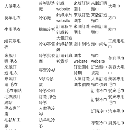
冷衫製造
針織
來版訂購
來版訂購
人做毛衣
大毛巾
廠
website
圍巾
頸巾
針織系列
來版訂造
來版訂造
彷羊毛衣
冷衫廠
方巾
website
圍巾
頸巾
訂造秋冬
來圖訂造
來圖訂造
生產毛衣
機織冷衫
枕巾
針織衫
圍巾
頸巾
大量訂造
繡花章毛
工業用毛
冷衫零售
針織衫價
圍巾網站
頸巾網站
衣
巾
錢
來版訂
冷衫批發
訂造針織
圍巾
頸巾
美容毛巾
購 毛衣
商
衫貨期
website
website
來版訂
訂造圍巾
訂造頸巾
美容大毛
專營冷衫
造 毛衣
貨期
貨期
巾
來圖訂
V領冷衫
大量訂造
大量訂造
美容專用
造 毛衣
款
圍巾價錢
頸巾價錢
毛巾
毛衣網站
冷衫公司
訂造冷巾
髮廊毛巾
毛衣設計
訂造 淨色
髮廊專用
訂製冷巾
網站
冷衫
毛巾
毛衣專門
人做毛冷
訂購冷巾
汽車毛巾
店
衫
毛衫加工
彷羊毛冷
專營冷巾
廚房毛巾
廠
衫