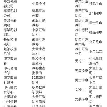
專營毛線
專業訂造
生產冷衫
打氣毛巾
衫公司
冷巾
專營毛衫
繡花章冷
專門訂造
加油毛巾
公司
外套
冷巾
專營毛衫
來版訂購
度身訂造
廣告毛巾
網站
冷衫
冷巾
專業毛衫
來版訂造
冷巾專門
禮品毛巾
網站
冷衫
店
長袖校服
來圖訂造
冷巾訂造
公司毛巾
毛衫
冷衫
專門店
短袖校服
大量生產
冷巾訂造
毛巾款式
毛衫
冷衫
公司
印花套頭
學校冷衫
少批量訂
男冷巾
衫
生產商
造毛巾
印花套頭
冷衫生產
大量訂造
男裝冷巾
冷衫
批發商
毛巾
印花套頭
印花套頭
大量訂購
男士冷巾
針織衫
冷衫
毛巾
印花圖案
秋冬款冷
大量訂製
女冷巾
套頭衫
衫價錢
毛巾
大量訂造
大量訂造
毛巾專門
女裝冷巾
毛衫價錢
冷衫價錢
店
訂造毛衫
訂造冷衫
毛巾專售