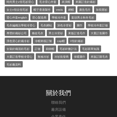
時尚男士v領毛衫背心
毛冷背心外套
表演帽
來圖訂造針織衫
女士v領尖領毛衫
帽子香港製作
vests
網帽
廣告毛巾
加長開衫
背心外套english
背心製造商
學校冷外套
套頭男士秋冬毛衫
毛衣編織法學校冷背心
毛衣網站
深色冷背衫
圍巾
學校冷外套訂做
專營針織衫公司
條紋毛衣
男士冷背衫
來版訂造毛巾
大量訂造圍巾
淨色背心針織冷衫
冷帽來樣訂製
cap帽
V領針織衫
女裝針織混紡毛衫
訂做
廚師帽
毛衫針數計法
毛衫跟單知識
大量訂造學校冷背心
無袖冷衫
冷衫批發商
保暖圍巾
來版訂購毛衣
毛衫廠資料
關於我們
聯絡我們
廠房設備
企業責任