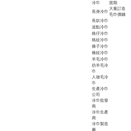
冷巾
貨期
大量訂造
長身冷巾
毛巾價錢
長款冷巾
波點冷巾
格仔冷巾
格紋冷巾
條子冷巾
條紋冷巾
羊毛冷巾
彷羊毛冷
巾
人做毛冷
巾
生產冷巾
公司
冷巾批發
商
冷巾生產
商
冷巾製造
廠