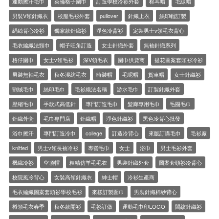
運動擦汗毛巾
英倫格子圍巾
訂造學校冷衫外套
棉耳帽
毛線帽
男裝V領針織衣
校服毛衫外套
pullover
針織上衣
絲印帽訂製
絹絲背心冷衫
獨家款針織衫
淨色冷背衫
定製男士v領毛衣背心
毛衣編織法頸巾
帽子旺角訂造
女士針織外套
無袖針織系列
格仔圍巾
女士v領毛衫
深V領毛衣
圍巾供貨商
提花圖案套頭衫冷衫
男裝無袖毛衣
秋冬混紡毛衣
時裝帽
毛呢帽
貨車帽
女士針織衫
割絨毛巾
絲印毛巾
毛衫織法名稱
游水毛巾
訂製針織外套
壓縮毛巾
手款式高低針
專門訂造毛巾
髮廊專用毛巾
毛圈毛巾
針織外套
毛巾專門店
針織帽
淨色針織衫
黑色冷背心批發
浴巾擦汗
專門訂造冷巾
college
訂造冷背心
來版訂購毛巾
毛衫廠
knitted
男士v領長袖冷衫
專營毛巾
女士
浴巾
男士毛衫外套
機織冷衫
空頂帽
粗精仿羊毛毛衣
男裝針織外套
圖案套頭衫冷背心
校院風冷背心
女裝高領針織衣
紳士帽
冷衫生產商
毛衣編織圖案套頭衫學校毛衫
來樣訂製圍巾
男裝針織棉紗背心
樽領毛衣春季
秋冬款開衫
毛衫訂做
運動毛巾印LOGO
間紋針織衫