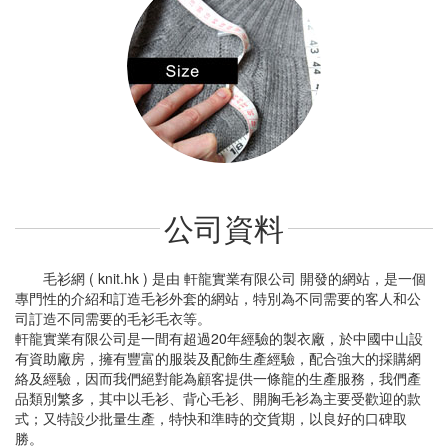
公司資料
毛衫網 ( knit.hk ) 是由 軒龍實業有限公司 開發的網站，是一個
專門性的介紹和訂造毛衫外套的網站，特別
為不同需要的客人和公
司訂造不同需要的毛衫毛衣等
。
軒龍實業有限公司
是一間有超過20年經驗的製衣廠，於中國中山設
有資助廠房，
擁有豐富的服裝及配飾生產經驗，
配合強大的採購網
絡及經驗，
因而我們絕對能為顧客提供一條龍的生產服務，
我們產
品類別繁多，
其中以毛衫、背心毛衫、開胸毛衫為主要受歡迎的款
式；又特設少批量生產
，特快和準時的交貨期，以良好的口碑取
勝
。