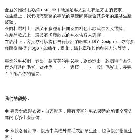
全新的推出毛衫網 ( knit.hk ) 能滿足客人對毛衣這方面的要求。
在生產上，我們擁有豐富的專業的車縫師傳配合其多年的服裝生產
經驗，
在面料選料上，設又有多種布料面及
面
料色卡
款式供客人選擇，
在產品款式上
，設又有多種
款式的毛衣
供客人選擇，
在
設計上，
客人亦可以提供自行設計的款式 ( DIY Design )、亦有多
種圖樣商標 ( logo ) 如繡花，提花，繡花章和其他印製方法等等，
專業的毛衫網，造出一款完美的毛衫款，為你造出一款獨特而為你
度身訂造的毛衫。從
生產 —＞ 選擇 —＞
設
計
毛衫上，完完
全全配合你的需要。
我們的優勢：
◆ 專業針織製衣廠 - 自家廠房，擁有豐富的毛衣製造經驗和全套先
進的毛衫生產設備
；
◆
承接各種訂單 - 接洽中高檔外貿毛衣訂單生產，也承接少批量生
產
；