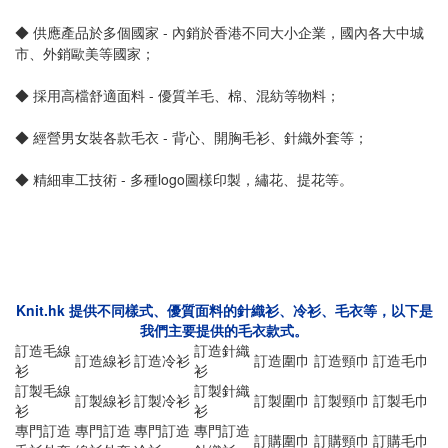
◆
供應產品於多個國家 - 內銷於香港不同大小企業
，
國內各大中城
市、外銷歐美等國家
；
◆
採用高檔舒適面料 - 優質羊毛、棉、混紡等物料
；
◆
經營男女裝各款毛衣 - 背心、開胸毛衫、針織外套等
；
◆
精細車工技術 - 多種logo圖樣印製，繡花、提花等。
Knit.hk 提供不同樣式、優質面料的針織衫、冷衫、毛衣等，以下是
我們主要提供的毛衣款式。
訂造毛線
訂造針織
訂造線衫
訂造冷衫
訂造圍巾
訂造頸巾
訂造毛巾
衫
衫
訂製毛線
訂製針織
訂製線衫
訂製冷衫
訂製圍巾
訂製頸巾
訂製毛巾
衫
衫
專門訂造
專門訂造
專門訂造
專門訂造
訂購圍巾
訂購頸巾
訂購毛巾