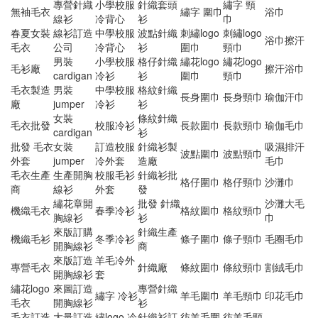
專營針織
小學校服
針織套頭
繡字 頸
無袖毛衣
繡字 圍巾
浴巾
線衫
冷背心
衫
巾
春夏女裝
線衫訂造
中學校服
波點針織
刺繡logo
刺繡logo
浴巾擦汗
毛衣
公司
冷背心
衫
圍巾
頸巾
男裝
小學校服
格仔針織
繡花logo
繡花logo
毛衫廠
擦汗浴巾
cardigan
冷衫
衫
圍巾
頸巾
毛衣製造
男裝
中學校服
格紋針織
長身圍巾
長身頸巾
瑜伽汗巾
廠
jumper
冷衫
衫
女裝
條紋針織
毛衣批發
校服冷衫
長款圍巾
長款頸巾
瑜伽毛巾
cardigan
衫
批發 毛衣
女裝
訂造校服
針織衫製
吸濕排汗
波點圍巾
波點頸巾
外套
jumper
冷外套
造廠
毛巾
毛衣生產
生產開胸
校服毛衫
針織衫批
格仔圍巾
格仔頸巾
沙灘巾
商
線衫
外套
發
繡花章開
批發 針織
沙灘大毛
機織毛衣
春季冷衫
格紋圍巾
格紋頸巾
胸線衫
衫
巾
來版訂購
針織生產
機織毛衫
冬季冷衫
條子圍巾
條子頸巾
毛圈毛巾
開胸線衫
商
來版訂造
羊毛冷外
專營毛衣
針織廠
條紋圍巾
條紋頸巾
割絨毛巾
開胸線衫
套
繡花logo
來圖訂造
專營針織
繡字 冷衫
羊毛圍巾
羊毛頸巾
印花毛巾
毛衣
開胸線衫
衫
毛衣訂造
大量訂造
繡logo 冷
針織衫訂
彷羊毛圍
彷羊毛頸