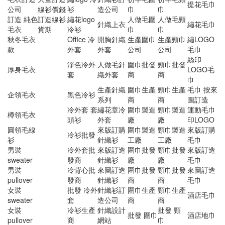
提花毛巾
公司
線衫價錢
衫
造公司
巾
巾
訂造 純色
訂造線衫
繡花logo
人做毛圍
人做毛頸
針織上衣
繡花毛巾
毛衣
貨期
冷衫
巾
巾
秋冬毛衣
Office 冷
開胸針織
生產圍巾
生產頸巾
繡LOGO
款
外套
外套
公司
公司
毛巾
絲印
淨色冷外
人做毛針
圍巾批發
頸巾批發
厚身毛衣
LOGO毛
套
織外套
商
商
巾
生產針織
圍巾生產
頸巾生產
毛巾 按來
企領毛衣
黑色冷衫
系列
商
商
圖訂造
冷外套 套
繡花章冷
圍巾製造
頸巾製造
運動毛巾
樽領毛衣
頭衫
外套
廠
廠
印LOGO
圓領毛線
來版訂購
圍巾製造
頸巾製造
來版訂購
冷衫批發
衫
針織衫
工廠
工廠
毛巾
男裝
冷外套批
來版訂造
圍巾批發
頸巾批發
來版訂造
sweater
發商
針織衫
廠
廠
毛巾
男裝
冷背心批
來圖訂造
圍巾批發
頸巾批發
來圖訂造
pullover
發商
針織衫
商
商
毛巾
女裝
批發 冷外
針織衫訂
圍巾生產
頸巾生產
酒店毛巾
sweater
套
造公司
商
商
女裝
冷衫生產
針織設計
批發 頸
批發 圍巾
酒店地巾
pullover
商
網站
巾