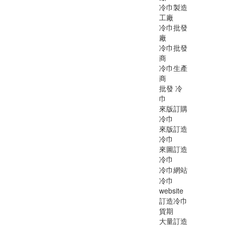
冷巾製造
工廠
冷巾批發
廠
冷巾批發
商
冷巾生產
商
批發 冷
巾
來版訂購
冷巾
來版訂造
冷巾
來圖訂造
冷巾
冷巾網站
冷巾
website
訂造冷巾
貨期
大量訂造