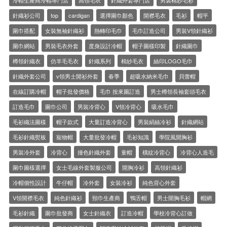
冷帽生產商冷帽專門店
高領毛衣
針織外套專門店
男裝棉紗毛衫
針織衫公司
top
cardigan
選擇圍巾顏色
開襟毛衣
毛衫
帽平
圍巾搭配
女裝無袖針織衫
熱轉印毛巾
毛巾訂造公司
男裝V領針織衫
圍巾網站
男裝毛衣外套
度身設計冷帽
帽子圖樣印製
針織圍巾
樽領針織衣
仿羊毛毛衣
針織系列
棉紗毛衣
絲印LOGO毛巾
針織外套公司
v領男士開衫外套
春季
超吸水納米毛巾
貝蕾帽
在線訂購冷帽
帽子批發價格
毛巾 按來圖訂造
男士樽領長袖套頭毛衣
訂造毛巾
圍巾公司
男裝冷背心
V領冷背心
吸水毛巾
毛衫織法圖樣
帽子款式
大量訂造冷背心
男裝絹絲冷衫
針織網站
毛衫針織熨板
寵物帽
大量批發冷帽
毛衫知識
學院風開胸衫
男裝冷外套
冷背心
撞色針織外套
童帽
橫紋冷背心
冷背心人造毛
圍巾圖樣選擇
女士毛線外套製服公司
開胸冷衫
高領針織衫
冷帽個性設計
牛仔帽
冷外套
女裝冷衫
純色背心外套
V領開襟毛衣
純色針織衫
頸巾生產商
鴨舌帽
男士開胸毛衫
帽網
毛衫針織
圍巾批發商
女士針織衣
訂造冷帽
學校冷背心訂做