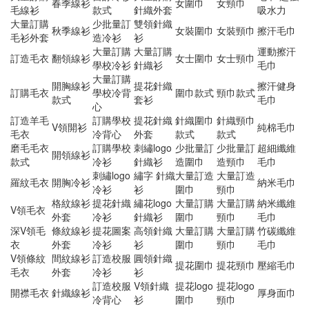
春季線衫
女圍巾
女頸巾
毛線衫
款式
針織外套
吸水力
大量訂購
少批量訂
雙領針織
秋季線衫
女裝圍巾
女裝頸巾
擦汗毛巾
毛衫外套
造冷衫
衫
大量訂購
大量訂購
運動擦汗
訂造毛衣
翻領線衫
女士圍巾
女士頸巾
學校冷衫
針織衫
毛巾
大量訂購
開胸線衫
提花針織
擦汗健身
訂購毛衣
學校冷背
圍巾款式
頸巾款式
款式
套衫
毛巾
心
訂造羊毛
訂購學校
提花針織
針織圍巾
針織頸巾
V領開衫
純棉毛巾
毛衣
冷背心
外套
款式
款式
磨毛毛衣
訂購學校
刺繡logo
少批量訂
少批量訂
超細纖維
開領線衫
款式
冷衫
針織衫
造圍巾
造頸巾
毛巾
刺繡logo
繡字 針織
大量訂造
大量訂造
羅紋毛衣
開胸冷衫
納米毛巾
冷衫
衫
圍巾
頸巾
格紋線衫
提花針織
繡花logo
大量訂購
大量訂購
納米纖維
V領毛衣
外套
冷衫
針織衫
圍巾
頸巾
毛巾
深V領毛
條紋線衫
提花圖案
高領針織
大量訂購
大量訂購
竹碳纖維
衣
外套
冷衫
衫
圍巾
頸巾
毛巾
V領條紋
間紋線衫
訂造校服
圓領針織
提花圍巾
提花頸巾
壓縮毛巾
毛衣
外套
冷衫
衫
訂造校服
V領針織
提花logo
提花logo
開襟毛衣
針織線衫
厚身面巾
冷背心
衫
圍巾
頸巾