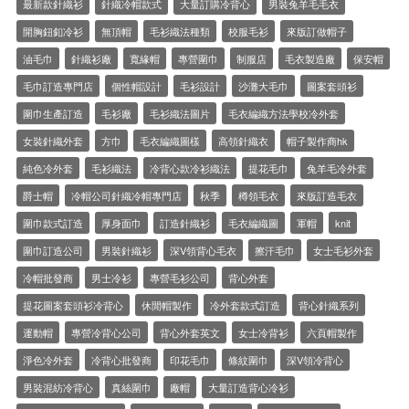
最新款針織衫
針織冷帽款式
大量訂購冷背心
男裝兔羊毛毛衣
開胸鈕釦冷衫
無頂帽
毛衫織法種類
校服毛衫
來版訂做帽子
油毛巾
針織衫廠
寬緣帽
專營圍巾
制服店
毛衣製造廠
保安帽
毛巾訂造專門店
個性帽設計
毛衫設計
沙灘大毛巾
圖案套頭衫
圍巾生產訂造
毛衫廠
毛衫織法圖片
毛衣編織方法學校冷外套
女裝針織外套
方巾
毛衣編織圖樣
高領針織衣
帽子製作商hk
純色冷外套
毛衫織法
冷背心款冷衫織法
提花毛巾
兔羊毛冷外套
爵士帽
冷帽公司針織冷帽專門店
秋季
樽領毛衣
來版訂造毛衣
圍巾款式訂造
厚身面巾
訂造針織衫
毛衣編織圖
軍帽
knit
圍巾訂造公司
男裝針織衫
深V領背心毛衣
擦汗毛巾
女士毛衫外套
冷帽批發商
男士冷衫
專營毛衫公司
背心外套
提花圖案套頭衫冷背心
休閒帽製作
冷外套款式訂造
背心針織系列
運動帽
專營冷背心公司
背心外套英文
女士冷背衫
六頁帽製作
淨色冷外套
冷背心批發商
印花毛巾
條紋圍巾
深V領冷背心
男裝混紡冷背心
真絲圍巾
廠帽
大量訂造背心冷衫