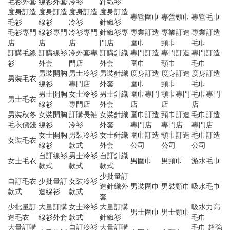
毛衫外套
線衫外套
冷衫
針織衫
度身訂造
度身訂造
度身訂造
度身訂造
專營圍巾
專營頸巾
專營毛巾
毛衫
線衫
冷衫
針織衫
毛衫專門
線衫專門
冷衫專門
針織衫專
專業訂造
專業訂造
專業訂造
店
店
店
門店
圍巾
頸巾
毛巾
訂購毛線
訂購線衫
冷外套專
訂購針織
專門訂造
專門訂造
專門訂造
衫
外套
門店
外套
圍巾
頸巾
毛巾
男裝開胸
男士冷衫
男裝針織
度身訂造
度身訂造
度身訂造
男裝毛衣
線衫
專門店
外套
圍巾
頸巾
毛巾
男士開胸
女士冷衫
男士針織
圍巾專門
頸巾專門
毛巾專門
男士毛衣
線衫
專門店
外套
店
店
店
男裝秋冬
女裝開胸
訂購長袖
女裝針織
圍巾訂造
頸巾訂造
毛巾訂造
毛衣價錢
線衫
冷衫
外套
專門店
專門店
專門店
女士開胸
男裝冷衫
女士針織
圍巾訂造
頸巾訂造
毛巾訂造
女裝毛衣
線衫
款式
外套
公司
公司
公司
自訂線衫
男士冷衫
自訂針織
女士毛衣
男圍巾
男頸巾
游水毛巾
款式
款式
款式
少批量訂
自訂毛衣
少批量訂
女裝冷衫
造針織外
男裝圍巾
男裝頸巾
吸水毛巾
款式
造線衫
款式
套
少批量訂
大量訂購
女士冷衫
大量訂購
吸水力高
男士圍巾
男士頸巾
造毛衣
線衫外套
款式
針織衫
毛巾
大量訂購
自訂冷衫
大量訂購
毛巾 超強