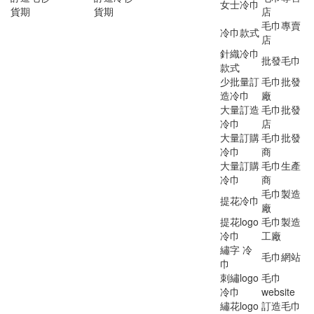
女士冷巾
貨期
貨期
店
毛巾專賣
冷巾款式
店
針織冷巾
批發毛巾
款式
少批量訂
毛巾批發
造冷巾
廠
大量訂造
毛巾批發
冷巾
店
大量訂購
毛巾批發
冷巾
商
大量訂購
毛巾生產
冷巾
商
毛巾製造
提花冷巾
廠
提花logo
毛巾製造
冷巾
工廠
繡字 冷
毛巾網站
巾
刺繡logo
毛巾
冷巾
website
繡花logo
訂造毛巾