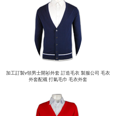
加工訂製v領男士開衫外套 訂造毛衣 製服公司 毛衣
外套配襯 打氣毛巾 毛衣外套