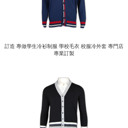
訂造 專做學生冷衫制服 學校毛衣 校服冷外套 專門店
專業訂製