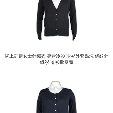
網上訂購女士針織衣 專營冷衫 冷衫外套點洗 條紋針
織衫 冷衫批發商