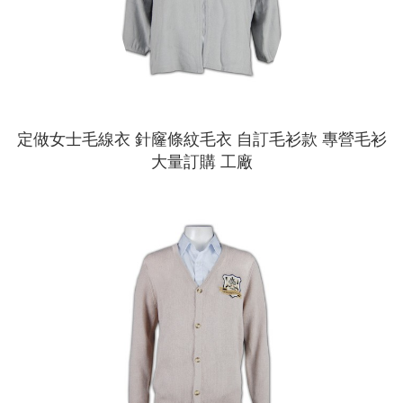
定做女士毛線衣 針窿條紋毛衣 自訂毛衫款 專營毛衫
大量訂購 工廠