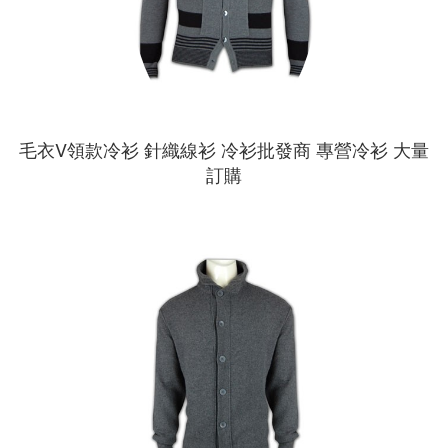
毛衣V領款冷衫 針織線衫 冷衫批發商 專營冷衫 大量
訂購