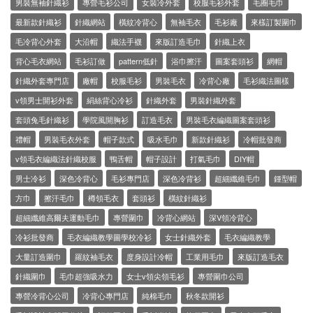
男裝無袖針織衫
專營毛衫公司
女裝冷外套
校服毛衫外套
毛圈毛巾
最新款針織衫
針織網站
橫紋冷背心
無袖毛衣
毛衫廠
來樣訂製圍巾
毛冷背心外套
大沿帽
織法手襪
來版訂造毛巾
針織上衣
背心毛衣網站
毛衫訂做
pattern低針
浴巾擦汗
圖案套頭衫
網帽
針織外套專門店
廠帽
校服毛衫
男裝毛衣
冷背心廠
毛衫織法圖樣
v領男士開衫外套
絹絲背心冷衫
針織外套
男裝針織外套
套頭兔毛針織衫
學院風開胸衫
訂造毛衣
男裝毛衣編織圖案套頭衫
禮帽
男裝毛衣外套
帽子款式
吸水毛巾
新款針織衫
冷帽批發商
v領毛衣編織法針織校服
鴨舌帽
帽子設計
打氣毛巾
DIY帽
男士冷衫
深色冷背心
毛衫專門店
深色冷背衫
超細纖維毛巾
鍾型帽
方巾
擦汗毛巾
樽領毛衣
套頭衫
橫紋針織衫
超細纖維高爾夫運動毛巾
專營圍巾
冷背心網站
深V領冷背心
冷衫批發商
毛衣編織教學圖學校冷衫
女士針織外套
毛衣編織教學
大量訂造圍巾
羅紋袖毛衣
度身設計冷帽
工業用毛巾
來版訂造毛衣
針織圍巾
毛巾超強吸水力
女士v領尖領毛衫
專營圍巾公司
專營冷背心公司
冷背心專門店
純棉毛巾
秋冬款開衫