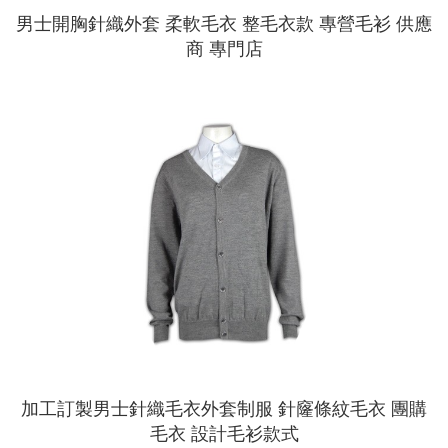
男士開胸針織外套 柔軟毛衣 整毛衣款 專營毛衫 供應
商 專門店
加工訂製男士針織毛衣外套制服 針窿條紋毛衣 團購
毛衣 設計毛衫款式