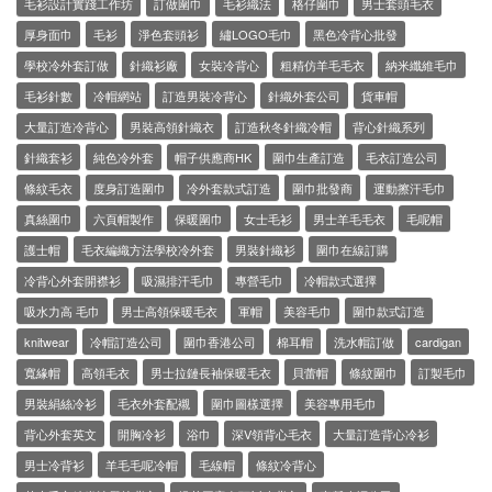
毛衫設計實踐工作坊
訂做圍巾
毛衫織法
格仔圍巾
男士套頭毛衣
厚身面巾
毛衫
淨色套頭衫
繡LOGO毛巾
黑色冷背心批發
學校冷外套訂做
針織衫廠
女裝冷背心
粗精仿羊毛毛衣
納米纖維毛巾
毛衫針數
冷帽網站
訂造男裝冷背心
針織外套公司
貨車帽
大量訂造冷背心
男裝高領針織衣
訂造秋冬針織冷帽
背心針織系列
針織套衫
純色冷外套
帽子供應商HK
圍巾生產訂造
毛衣訂造公司
條紋毛衣
度身訂造圍巾
冷外套款式訂造
圍巾批發商
運動擦汗毛巾
真絲圍巾
六頁帽製作
保暖圍巾
女士毛衫
男士羊毛毛衣
毛呢帽
護士帽
毛衣編織方法學校冷外套
男裝針織衫
圍巾在線訂購
冷背心外套開襟衫
吸濕排汗毛巾
專營毛巾
冷帽款式選擇
吸水力高 毛巾
男士高領保暖毛衣
軍帽
美容毛巾
圍巾款式訂造
knitwear
冷帽訂造公司
圍巾香港公司
棉耳帽
洗水帽訂做
cardigan
寬緣帽
高領毛衣
男士拉鏈長袖保暖毛衣
貝蕾帽
條紋圍巾
訂製毛巾
男裝絹絲冷衫
毛衣外套配襯
圍巾圖樣選擇
美容專用毛巾
背心外套英文
開胸冷衫
浴巾
深V領背心毛衣
大量訂造背心冷衫
男士冷背衫
羊毛毛呢冷帽
毛線帽
條紋冷背心