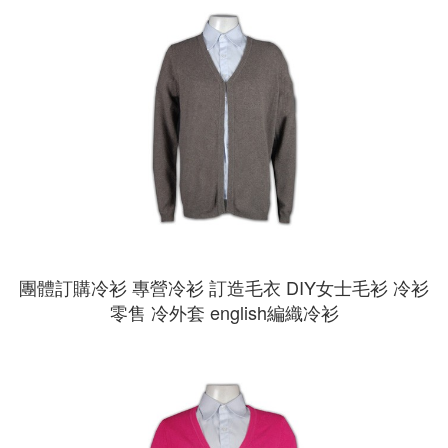
團體訂購冷衫 專營冷衫 訂造毛衣 DIY女士毛衫 冷衫
零售 冷外套 english編織冷衫