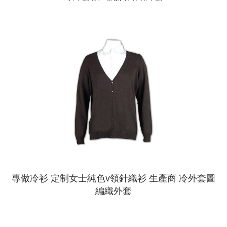
專做冷衫 定制女士純色v領針織衫 生產商 冷外套圖
編織外套