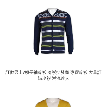
訂做男士v領長袖冷衫 冷衫批發商 專營冷衫 大量訂
購冷衫 潮流達人