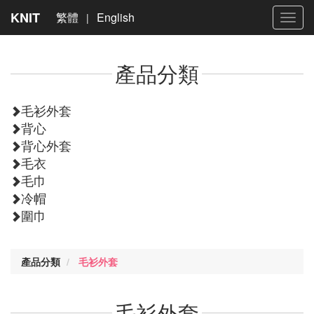
KNIT
繁體
English
|
Toggl
navig
產品分類
毛衫外套
背心
背心外套
毛衣
毛巾
冷帽
圍巾
產品分類
毛衫外套
毛衫外套