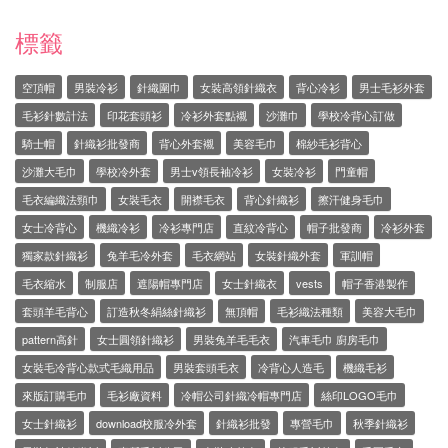
標籤
空頂帽
男裝冷衫
針織圍巾
女裝高領針織衣
背心冷衫
男士毛衫外套
毛衫針數計法
印花套頭衫
冷衫外套點襯
沙灘巾
學校冷背心訂做
騎士帽
針織衫批發商
背心外套襯
美容毛巾
棉紗毛衫背心
沙灘大毛巾
學校冷外套
男士v領長袖冷衫
女裝冷衫
門童帽
毛衣編織法頸巾
女裝毛衣
開襟毛衣
背心針織衫
擦汗健身毛巾
女士冷背心
機織冷衫
冷衫專門店
直紋冷背心
帽子批發商
冷衫外套
獨家款針織衫
兔羊毛冷外套
毛衣網站
女裝針織外套
軍訓帽
毛衣縮水
制服店
遮陽帽專門店
女士針織衣
vests
帽子香港製作
套頭羊毛背心
訂造秋冬絹絲針織衫
無頂帽
毛衫織法種類
美容大毛巾
pattern高針
女士圓領針織衫
男裝兔羊毛毛衣
汽車毛巾 廚房毛巾
女裝毛冷背心款式毛織用品
男裝套頭毛衣
冷背心人造毛
機織毛衫
來版訂購毛巾
毛衫廠資料
冷帽公司針織冷帽專門店
絲印LOGO毛巾
女士針織衫
download校服冷外套
針織衫批發
專營毛巾
秋季針織衫