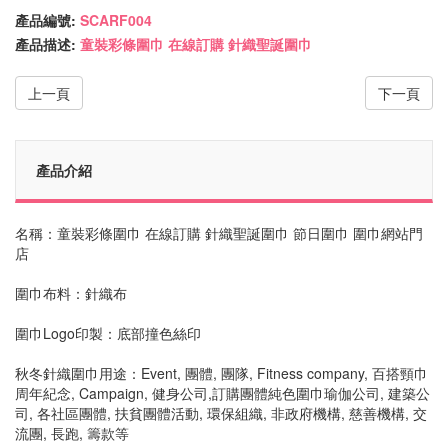
產品編號:
SCARF004
產品描述:
童裝彩條圍巾 在線訂購 針織聖誕圍巾
上一頁
下一頁
產品介紹
名稱：童裝彩條圍巾 在線訂購 針織聖誕圍巾 節日圍巾 圍巾網站門
店
圍巾布料：針織布
圍巾Logo印製：底部撞色絲印
秋冬針織圍巾用途：Event, 團體, 團隊, Fitness company, 百搭頸巾
周年紀念, Campaign, 健身公司,訂購團體純色圍巾瑜伽公司, 建築公
司, 各社區團體, 扶貧團體活動, 環保組織, 非政府機構, 慈善機構, 交
流團, 長跑, 籌款等