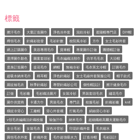
標籤
擦汗毛巾
大量訂造圍巾
淨色冷外套
混紡冷衫
遮陽帽專門店
DIY帽
樽領毛衣
針織衫批發
毛衫針數
校院風冷衫
方巾
女士毛衫外套
網上訂購圍巾
美容專用毛巾
貨車帽
專業圍巾訂做
團體帽訂做
選擇圍巾顏色
圖案套頭衫
毛衣編織法頸巾
仿羊毛毛衣
大沿帽
度身訂造圍巾
提花毛巾
網帽
無袖冷衫
毛衣英文冷帽
訂購毛巾
超吸水納米毛巾
棉耳帽
淨色針織衫
女士毛線外套製服公司
帽子款式
羅紋袖毛衣
秋季針織衫
專營針織衫公司
個性帽設計
擦汗健身毛巾
訂做
毛衫廠
毛衫織法圖片
女裝冷衫
男裝套頭毛衣
繡花毛巾
圍巾供貨商
卡通方巾
男裝毛衣
專門店
校服毛衫
針織衫廠
knit
橫紋冷背心
工廠帽
背心外套襯
打氣毛巾
絹絲背心冷衫
v領毛衣編織法針織校服
瑜伽汗巾
納米毛巾
超細纖維高爾夫運動毛巾
女士毛衫
女裝毛衣
深色冷背衫
印花針織外套
毛衣縮水
圓領毛衣外套
針織外套
毛巾超強吸水力
訂造冷帽
毛衫設計