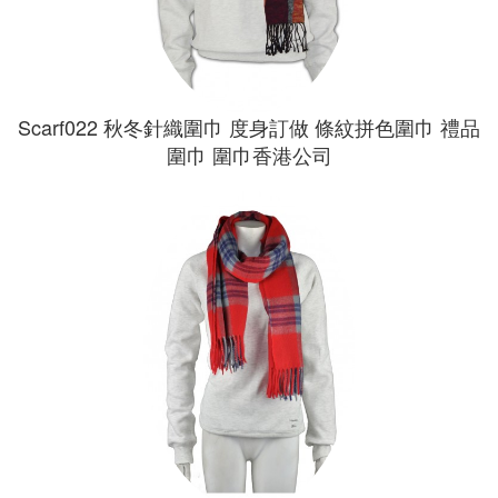
Scarf022 秋冬針織圍巾 度身訂做 條紋拼色圍巾 禮品
圍巾 圍巾香港公司