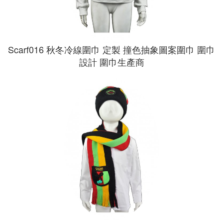
Scarf016 秋冬冷線圍巾 定製 撞色抽象圖案圍巾 圍巾
設計 圍巾生產商