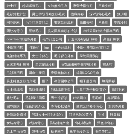
紳士帽
超細纖維毛巾
女裝無袖毛衣
專營冷帽公司
三角尖帽
毛衫針數計法
男士樽領長袖套頭毛衣
機織冷衫
深V領背心毛衣
無頂帽
圍巾網站
毛巾訂造專門店
獨家款針織衫
高爾夫帽
八角帽
學院冷衫
間紋冷背心
壓縮毛巾
提花圖案套頭衫冷衫
冷帽公司針織冷帽專門店
download校服冷外套
毛巾訂造公司
訂造秋冬絹絲針織衫
高領針織衣
冷帽專門店
門童帽
top
拼色針織衫
冷帽生產商冷帽專門店
無袖針織系列
女士冷背心
毛冷背心外套
學院風開胸衫
女裝無袖針織衫
男裝絹絲冷衫
毛衣編織教學圖學校冷衫
鴨舌帽
毛衫專門店
圍巾生產商
春季無袖冷衫
絲印LOGO毛巾
男士純色套頭兔羊毛
帽平
專營圍巾公司
帽子批發商
加長開衫
女士針織衣
條紋針織衫
竹碳纖維毛巾
大量訂造學校冷背心
高領毛衣
條紋毛衣
毛衫織法圖樣
男士冷背衫
針織圍巾
毛呢帽
專營圍巾
圍巾團購
撞色針織外套
冷背心批發商
圖案套頭衫冷背心
女裝冷外套
最新款針織衫
設計女士v領毛衫背心
訂造男裝冷背心
毛衫
時裝帽
女裝冷背心
V領冷背心
男裝針織外套
背心製造商
淨色冷背衫
男士羊毛毛衣
無袖毛衣
秋冬圍巾
兔羊毛冷外套
毛巾專門店