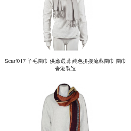
Scarf017 羊毛圍巾 供應選購 純色拼接流蘇圍巾 圍巾
香港製造