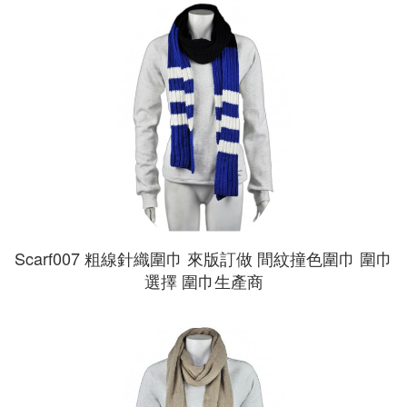
Scarf007 粗線針織圍巾 來版訂做 間紋撞色圍巾 圍巾
選擇 圍巾生產商