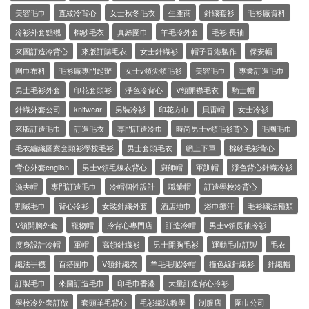
美容毛巾
直紋冷背心
女士秋冬毛衣
生產商
針織套衫
毛衫廠資料
冷衫外套點襯
棉紗毛衣
真絲圍巾
羊毛冷外套
毛衫 長袖
來圖訂造冷背心
來版訂購毛衣
女士針織衫
帽子香港製作
保安帽
圍巾布料
毛衫廠專門起辦
女士v領尖領毛衫
美容毛巾
專業訂造毛巾
男士毛衫外套
印花套頭衫
淨色冷背心
V領開襟毛衣
騎士帽
針織外套公司
knitwear
男裝冷衫
印花方巾
貝雷帽
女士冷衫
來版訂造毛巾
訂造毛衣
專門訂造冷巾
時尚男士v領毛衫背心
毛圈毛巾
毛衣編織圖案套頭衫學校毛衫
男士套頭毛衣
網上下單
棉紗毛衫背心
背心外套english
男士v領毛線衣背心
廚師帽
軍訓帽
淨色背心針織冷衫
漁夫帽
專門訂造毛巾
冷帽個性設計
職業帽
訂造學校冷背心
割絨毛巾
背心冷衫
女裝針織外套
酒店地巾
浴巾擦汗
毛衫織法種類
V領開胸外套
寵物帽
冷背心專門店
訂造冷帽
男士v領長袖冷衫
度身設計冷帽
軍帽
高領針織衫
男士開胸毛衫
運動毛巾訂製
毛衣
織法手襪
百搭圍巾
V領針織衣
羊毛毛呢冷帽
撞色線針織衫
針織帽
訂製毛巾
來圖訂造毛巾
印毛巾香港
大量訂造背心冷衫
學校冷外套訂做
套頭羊毛背心
毛衫織法教學
制服店
圍巾公司