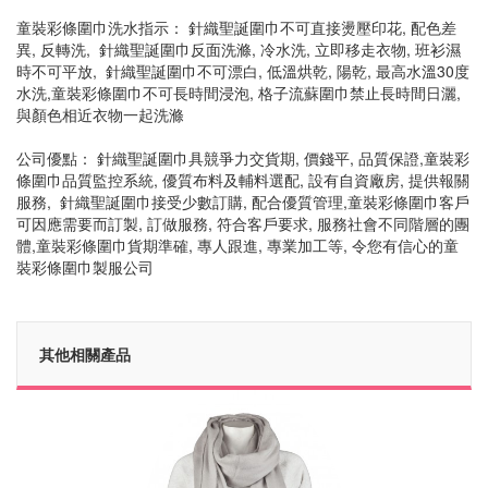
童裝彩條圍巾洗水指示： 針織聖誕圍巾不可直接燙壓印花, 配色差
異, 反轉洗, 針織聖誕圍巾反面洗滌, 冷水洗, 立即移走衣物, 班衫濕
時不可平放, 針織聖誕圍巾不可漂白, 低溫烘乾, 陽乾, 最高水溫30度
水洗,童裝彩條圍巾不可長時間浸泡, 格子流蘇圍巾禁止長時間日灑,
與顏色相近衣物一起洗滌
公司優點： 針織聖誕圍巾具競爭力交貨期, 價錢平, 品質保證,童裝彩
條圍巾品質監控系統, 優質布料及輔料選配, 設有自資廠房, 提供報關
服務, 針織聖誕圍巾接受少數訂購, 配合優質管理,童裝彩條圍巾客戶
可因應需要而訂製, 訂做服務, 符合客戶要求, 服務社會不同階層的團
體,童裝彩條圍巾貨期準確, 專人跟進, 專業加工等, 令您有信心的童
裝彩條圍巾製服公司
其他相關產品