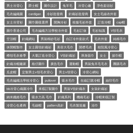
男士冷背心
爵士帽
圍巾設計
兔羊毛
冷背心廠
淨色套頭衫
毛衣編織圖
cardigan
冷衫批發商
針織衫批發商
女士毛線衣外套
女士冷背衫
圍巾圖樣選擇
開胸冷衫
校服毛衫外套
訂造冷帽
cap帽
圍巾香港公司
毛衣編織方法學校冷外套
毛衫訂做
毛衫知識
V領毛衣
空頂帽
針織網站
男裝棉紗毛衫
自訂冷外套款式
毛衣外套
純棉毛巾
休閒帽製作
女士圓領針織衫
美容大毛巾
開襟毛衣
校院風冷背心
樽領毛衣春季
大量訂造冷背心
V領針織衫
厚身面巾
女士
披巾帽
針織冷帽廠家
格仔圍巾
廣告毛巾
運動帽
男裝兔羊毛毛衣
團購毛衣
瓜皮帽
定製男士v領毛衣背心
男士v領背心
冷背心網站
毛衣編織法學校冷背心
pullover
吸水毛巾
在線訂購冷帽
絲印毛巾
bb冷背心織圖冷巾
來樣訂製圍巾
男裝V領針織衣
女裝針織衫
納米纖維毛巾
吸水力高 毛巾
針織系列
機織毛衫
冷帽來樣訂製
冷背心生產商
毛線帽
pattern高針
毛衣製造廠
浴巾