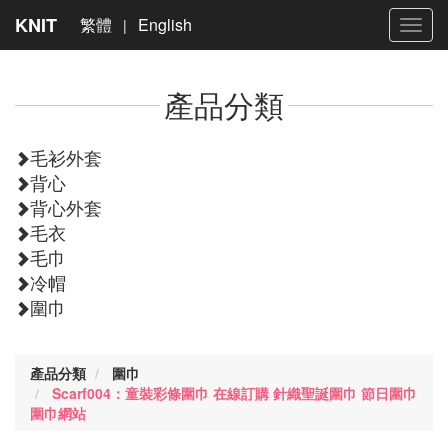
KNIT
繁體
English
|
Toggl
navig
產品分類
毛衫外套
背心
背心外套
毛衣
毛巾
冷帽
圍巾
產品分類
圍巾
Scarf004：童裝彩條圍巾 在線訂購 針織聖誕圍巾 節日圍巾
圍巾網站